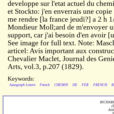
developpe sur l'etat actuel du chem
et Stockto: j'en enverrais une copie s
me rendre [la france jeudi?] a 2 h 1/2
Mondieur Moll;ard de m'envoyer un
support, car j'ai besoin d'en avoir [u
See image for full text. Note: Mascl
articel: Avis important aux construc
Chevalier Maclet, Journal des Genie
Arts, vol.3, p.207 (1829).
Keywords:
Autograph Letters
French
CHEMIN
DE
FER
FRENCH
R
RICHARD
(
Ant
7