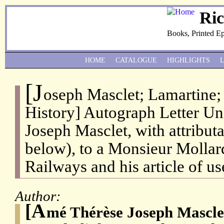
Ri
Books, Printed E
HOME
CATALOGUE
HIGHLIGHTS
[J
oseph Masclet; Lamartine
History] Autograph Letter Un
Joseph Masclet, with attribut
below), to a Monsieur Mollar
Railways and his article of use t
Author:
[A
mé Thérèse Joseph Masclet